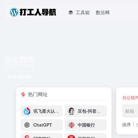
工具箱
数洽网
办公软件
共 69 篇网址
io io-gongju
热门网址
办公软
讯飞星火认知大模型
豆包-抖音云雀平台
邮箱
排序
ChatGPT
中国银行