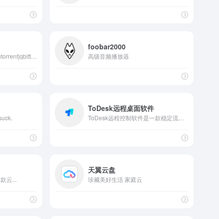
foobar2000
免费idm下载|BitTorrent|utorrent|qbittorrent
高级音频播放器
ToDesk远程桌面软件
suck.
ToDesk远程控制软件是一款稳定流畅的远程控制电脑手机连接软件,可远程桌面办公,远程协助运维.采用端对端加密,让每一次远程访问都安全可靠。
天翼云盘
云...
珍藏美好生活 家庭云