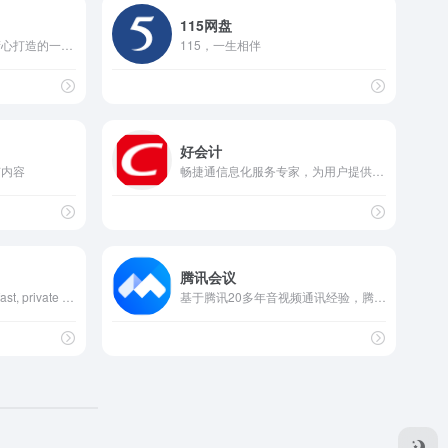
115网盘
微云是腾讯公司为用户精心打造的一项智能云服务
115，一生相伴
好会计
有内容
畅捷通信息化服务专家，为用户提供在线财务软件,云进销存管理软件,移动办公软件，帮助小微企业人、财、货、客的管理，全面服务小微企业并提供社交化、个性化、服务化、小量化的生意管理支持。
腾讯会议
The Brave browser is a fast, private and secure web browser for PC, Mac and mobile. Download now to enjoy a faster ad-free browsing experience that saves data and battery life by blocking tracking software.
基于腾讯20多年音视频通讯经验，腾讯会议提供一站式音视频会议解决方案，让您能随时随地体验高清流畅的会议以及会议协作。