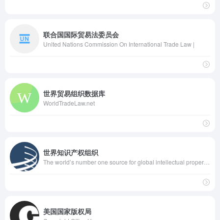
联合国国际贸易法委员会
United Nations Commission On International Trade Law |
世界贸易组织数据库
WorldTradeLaw.net
世界知识产权组织
The world’s number one source for global intellectual property (patents, industrial designs, copyright, trademarks etc.) information, resources, and services.
美国国家版权局