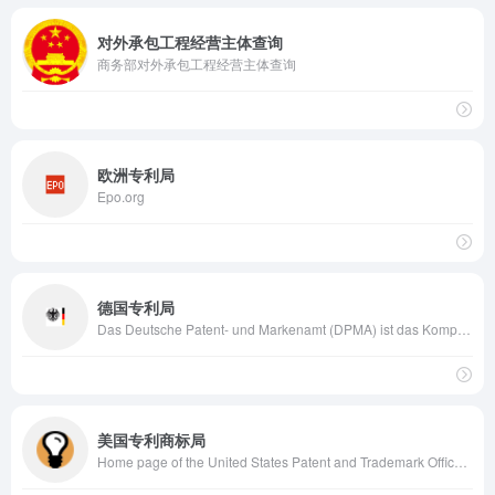
对外承包工程经营主体查询
商务部对外承包工程经营主体查询
欧洲专利局
Epo.org
德国专利局
Das Deutsche Patent- und Markenamt (DPMA) ist das Kompetenzzentrum des Bundes für gewerblichen Rechtsschutz in Deutschland. Organisatorisch ist das DPMA dem Bundesministerium der Justiz und für Verbraucherschutz nachgeordnet und mit Dienststellen in München, Jena und Berlin vertreten. Gesetzlicher Auftrag des Amtes ist es, gewerbliche Schutzrechte zu erteilen und zu verwalten sowie über bestehende gewerbliche Schutzrechte für Deutschland zu informieren. Als moderner Dienstleister bietet das Amt einen wirksamen Schutz für technische Erfindungen, Marken und Produktdesigns. Kleine und mittlere Unternehmen, die Großindustrie, Forschungseinrichtungen und auch Einzelerfinder erhalten effiziente Instrumente, um ihr geistiges Eigentum gegen unerwünschte Nachahmung zu verteidigen. Als Arbeitgeber bietet das DPMA attraktive Möglichkeiten, Beruf und Familie harmonisch miteinander zu verbinden.
美国专利商标局
Home page of the United States Patent and Trademark Office's main web site.