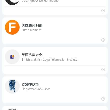
Copyright Office Homepage
美国联邦判例
Just a moment...
英国法律大全
British and Irish Legal Information Institute
香港律政司
Department of Justice