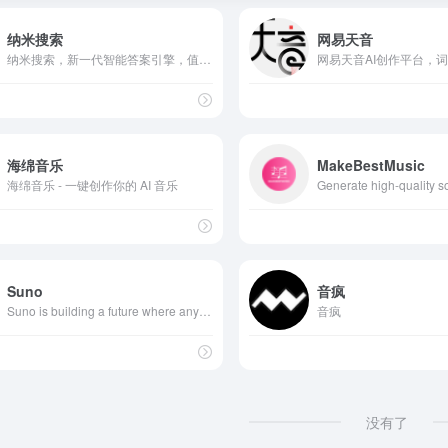
纳米搜索
网易天音
纳米搜索，新一代智能答案引擎，值得信赖的智能搜索伙伴，为复杂搜索提供专业支持，解锁更相关、更全面的答案。AI对用户提问进行精准语义分析，并通过追问获取更多有价值信息，将问题拆分为多组关键词后再进行搜索引擎检索，深度阅读网页内容，最终呈现逻辑清晰、准确无误的答案。
海绵音乐
MakeBestMusic
海绵音乐 - 一键创作你的 AI 音乐
Suno
音疯
Suno is building a future where anyone can make great music.
音疯
没有了