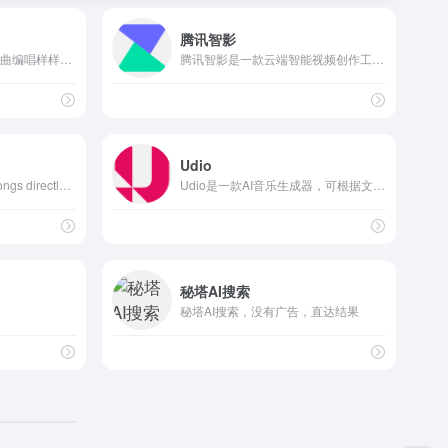
腾讯智影
网易天音AI创作平台，词曲编唱样样精通，海量风格全部免费使用，还不快来点亮你的音乐天赋！
腾讯智影是一款云端智能视频创作工具，集素材搜集、视频剪辑、渲染导出和发布于一体的免费在线剪辑平台。强大的AI智能工具，支持文本配音、数字人播报、自动字幕识别、文章转视频、去水印、视频解说、横转竖等功能，拥有丰富的素材库，极大提升创作效率，帮助用户更好地进行视频化的表达。
Udio
Generate high-quality songs directly from text descriptions using advanced AI models. Turn your words into music effortlessly. In addition, it also provides many AI music-related functions, such as splitting music, mixing music, repairing music, etc.
Udio是一款AI音乐生成器，可根据文本生成各式风格和流派的音乐。
秘塔AI搜索
秘塔AI搜索，没有广告，直达结果