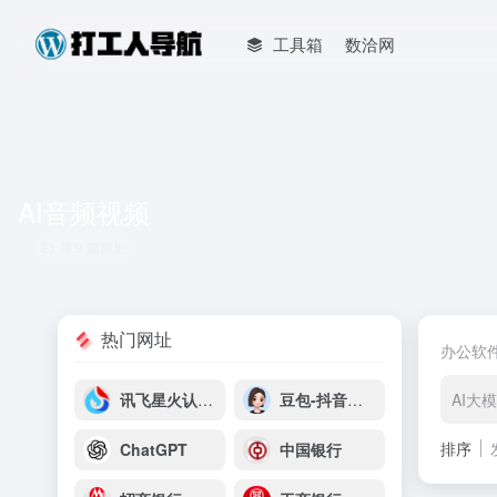
工具箱
数洽网
AI音频视频
共 9 篇网址
热门网址
办公软
讯飞星火认知大模型
豆包-抖音云雀平台
AI大
排序
ChatGPT
中国银行