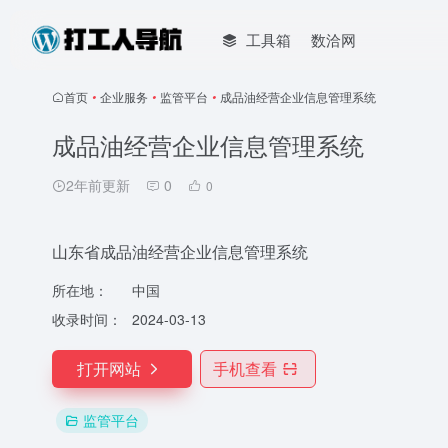
工具箱
数洽网
首页
•
企业服务
•
监管平台
•
成品油经营企业信息管理系统
成品油经营企业信息管理系统
2年前更新
0
0
山东省成品油经营企业信息管理系统
所在地：
中国
收录时间：
2024-03-13
打开网站
手机查看
监管平台