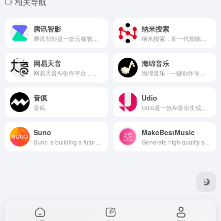
相关导航
腾讯智影
纳米搜索
腾讯智影是一款云端智能视频创作工具，集素材搜集、视频剪辑、渲染导出和发布于一体的免费在线剪辑平台。强大的AI智能工具，支持文本配音、数字人播报、自动字幕识别、文章转视频、去水印、视频解说、横转竖等功能，拥有丰富的素材库，极大提升创作效率，帮助用户更好地进行视频化的表达。
纳米搜索，新一代智能答案引擎，值得信赖的智能搜索伙伴，为复杂搜索提供专业支持，解锁更相关、更全面的答案。AI对用户提问进行精准语义分析，并通过追问获取更多有价值信息，将问题拆分为多组关键词后再进行搜索引擎检索，深度阅读网页内容，最终呈现逻辑清晰、准确无误的答案。
网易天音
海绵音乐
网易天音AI创作平台，词曲编唱样样精通，海量风格全部免费使用，还不快来点亮你的音乐天赋！
海绵音乐 - 一键创作你的 AI 音乐
音疯
Udio
音疯
Udio是一款AI音乐生成器，可根据文本生成各式风格和流派的音乐。
Suno
MakeBestMusic
Suno is building a future where anyone can make great music.
Generate high-quality songs directly from text descriptions using advanced AI models. Turn your words into music effortlessly. In addition, it also provides many AI music-related functions, such as splitting music, mixing music, repairing music, etc.
Copyright © 2026
打工人导航