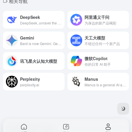
相关导航
DeepSeek
阿里通义千问
DeepSeek, unravel the mystery of AGI with curiosity. Answer the essential question with long-termism.
为身边的新产品喝彩
‎Gemini
天工大模型
Bard is now Gemini. Get help with writing, planning, learning, and more from Google AI.
不错过任何一个新产品
微软Copilot
讯飞星火认知大模型
你的日常 AI 助手
Perplexity
Manus
perplexity.ai
Manus is a general AI agent that turns your thoughts into actions. It excels at various tasks in work and life, getting everything done while you rest.
Copyright © 2026
打工人导航