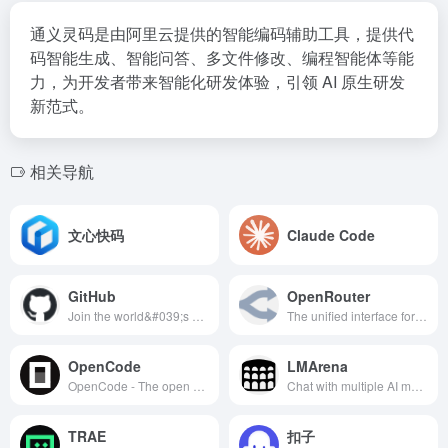
通义灵码是由阿里云提供的智能编码辅助工具，提供代
码智能生成、智能问答、多文件修改、编程智能体等能
力，为开发者带来智能化研发体验，引领 AI 原生研发
新范式。
相关导航
文心快码
Claude Code
GitHub
OpenRouter
Join the world&#039;s most widely adopted, AI-powered developer platform where millions of developers, businesses, and the largest open source community build software that advances humanity.
The unified interface for LLMs. Find the best models &amp; prices for your prompts
OpenCode
LMArena
OpenCode - The open source coding agent.
Chat with multiple AI models side-by-side. Compare ChatGPT, Claude, Gemini, and other top LLMs. Crowdsourced benchmarks and leaderboards.
TRAE
扣子