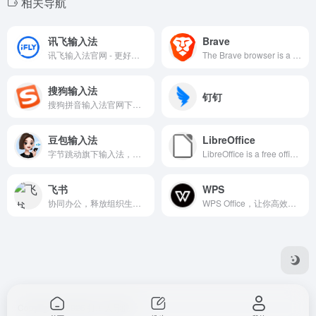
相关导航
讯飞输入法
Brave
讯飞输入法官网 - 更好用的手机输入法，提供专业输入法定制解决方案！
The Brave browser is a fast, private and secure web browser for PC, Mac and mobile. Download now to enjoy a faster ad-free browsing experience that saves data and battery life by blocking tracking software.
搜狗输入法
钉钉
搜狗拼音输入法官网下载，荣获多个国内软件大奖的搜狗拼音输入法是一款打字更准、词库更大、速度更快、外观漂亮、用了让您爱不释手的输入法，是您装机输入的好选择。享受输入，从搜狗开始！
豆包输入法
LibreOffice
字节跳动旗下输入法，集成了先进好用的豆包语音能力，支持多种方言精准识别、智能纠错及轻声输入。同时键盘输入有强大的纠错、长输入能力与结合上下文的智能联想，让输入法成为你最好的输入 copilot。
LibreOffice is a free office suite
飞书
WPS
协同办公，释放组织生产力
WPS Office，让你高效解决办公问题
Copyright © 2026
打工人导航