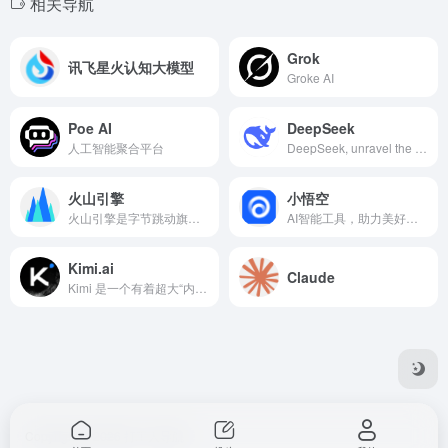
相关导航
Grok
讯飞星火认知大模型
Groke AI
Poe AI
DeepSeek
人工智能聚合平台
DeepSeek, unravel the mystery of AGI with curiosity. Answer the essential question with long-termism.
火山引擎
小悟空
火山引擎是字节跳动旗下的云服务平台，将字节跳动快速发展过程中积累的增长方法、技术能力和应用工具开放给外部企业，提供云基础、视频与内容分发、数智平台VeDI、人工智能、开发与运维等服务，帮助企业在数字化升级中实现持续增长。
AI智能工具，助力美好生活。轻轻一键，唤醒专属于你的私人助理。智慧服务，美好生活。
Kimi.ai
Claude
Kimi 是一个有着超大“内存”的智能助手，可以一口气读完二十万字的小说，还会上网冲浪，快来跟他聊聊吧 | Kimi.ai - Moonshot AI 出品的智能助手
Copyright © 2026
打工人导航