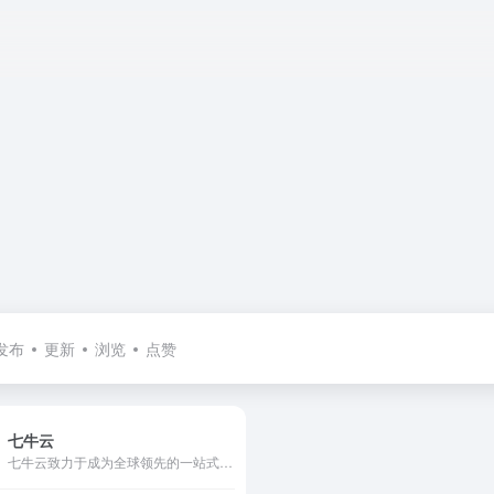
发布
更新
浏览
点赞
七牛云
七牛云致力于成为全球领先的一站式中立音视频云 + AI 服务商，围绕数字化浪潮下的在线音视频需求，基于强大的云边一体化能力和低代码能力，持续在视频点播、互动直播、实时音视频、摄像头上云等领域，进行深度技术投入，提供面向业务场景的视频云解决方案。截至目前，有超过 100 万企业客户和开发者长期使用七牛云服务，包括 OPPO 、爱奇艺、平安银行、招商银行、上汽集团、芒果 TV 等知名企业。