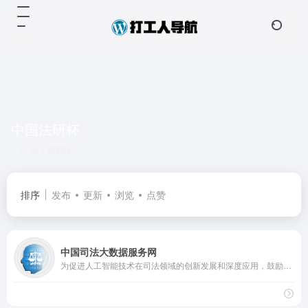
中国法研杯
共 1 篇网址
排序
发布
更新
浏览
点赞
中国司法大数据服务网
为促进人工智能技术在司法领域的创新发展和深度应用，鼓励原始创新，突破关键技术，促进实战应用，加快形成智慧司法能力，支撑智慧法院建设，全面推进审判体系和审判能力现代化，自2018年起，由最高人民法院信息中心等多家单位指导支持，中国司法大数据研究院（最高人民法院智慧法院重点实验室）牵头组织的“中国法研杯”司法人工智能挑战赛（Legal AI Challenge，简称LAIC）正式诞生,中国司法大数据研究院,中国法研,司法服务,法律大模型,司法大模型,法研大脑,开放平台,法研院,能力平台,服务平台,api平台,政法,政企