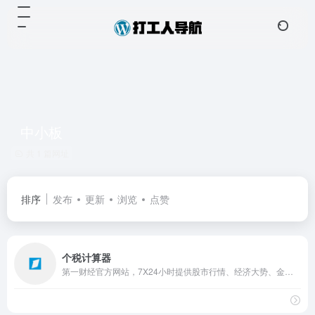
中小板
共 1 篇网址
排序
发布
更新
浏览
点赞
个税计算器
第一财经官方网站，7X24小时提供股市行情、经济大势、金融政策、行业动态、专家分析等财经资讯；全网独家直播谈股论金、今日股市、公司与行业、解码财商、头脑风暴等第一财经电视节目。