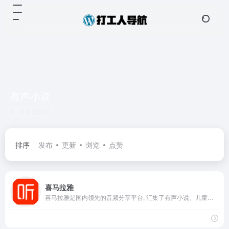
有声小说
共 2 篇网址
排序
发布
更新
浏览
点赞
喜马拉雅
喜马拉雅是国内领先的音频分享平台, 汇集了有声小说、儿童故事、相声评书、京剧戏曲、新闻段子、广播电台等数亿条免费声音内容, 听书、听小说、听故事、听儿歌、听音乐, 为您找到每一天的精神食粮！