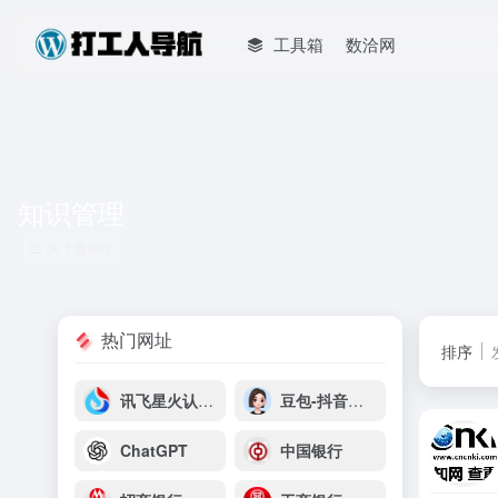
工具箱
数洽网
知识管理
共 1 篇网址
热门网址
排序
讯飞星火认知大模型
豆包-抖音云雀平台
ChatGPT
中国银行