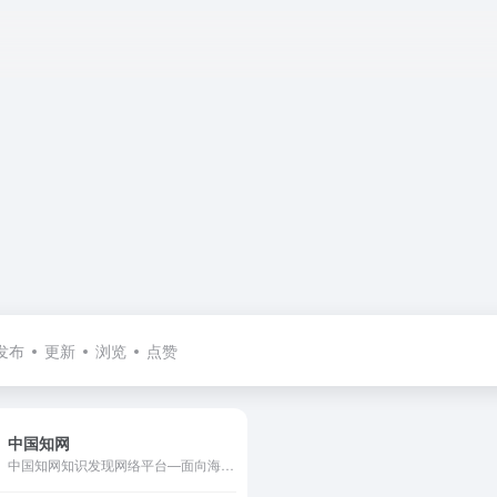
发布
更新
浏览
点赞
中国知网
中国知网知识发现网络平台—面向海内外读者提供中国学术文献、外文文献、学位论文、报纸、会议、年鉴、工具书等各类资源统一检索、统一导航、在线阅读和下载服务。涵盖基础科学、文史哲、工程科技、社会科学、农业、经济与管理科学、医药卫生、信息科技等十大领域。