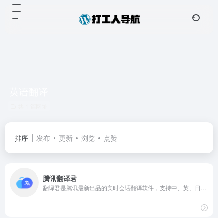
英语翻译
共 1 篇网址
排序
发布
更新
浏览
点赞
腾讯翻译君
翻译君是腾讯最新出品的实时会话翻译软件，支持中、英、日、韩等多门语言。具有精准语言识别，高效、免费等特点。非常适用于境外旅游、对外交流、口语练习等情境，让你体验同声传译般的流畅和快感。