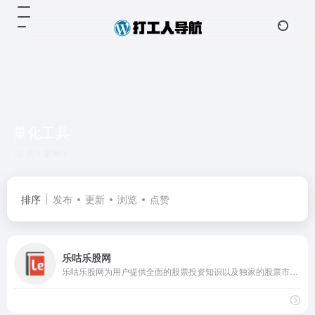
量化工具
共 1 篇网址
排序
发布
更新
浏览
点赞
乐咕乐股网
乐咕乐股网为用户提供全面的股票投资知识以及独家的股票市场量化工具等，其中文章内容覆盖股票知识、股票技巧分析、股票K线图、技术面分析、基本面分析、股票实战技术、概念股、选股技巧、选股公式、金融心理学、投资好文等10余个内容频道。