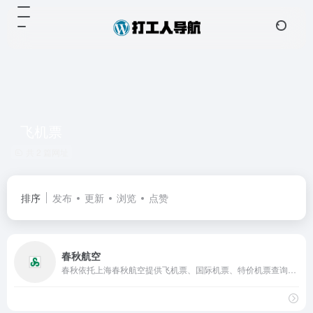
飞机票
共 2 篇网址
排序
发布
更新
浏览
点赞
春秋航空
春秋依托上海春秋航空提供飞机票、国际机票、特价机票查询预订、打折机票查询预订定、预定购买国内国际便宜机票、低价机票、廉价机票、电子机票、航班查询、飞机票查询预订等服务，并提供机票团购及机票秒杀等众多飞机票优惠活动。99元,199元国内最低价机票网,为您提供低价飞机票,安全,温馨,优质的服务,24小时免费咨询热线95524。