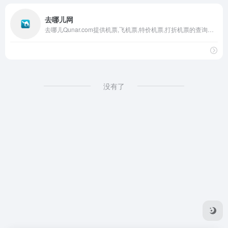
去哪儿网
去哪儿Qunar.com提供机票,飞机票,特价机票,打折机票的查询预订；99元春秋航空特惠折扣机票，百元南航、海航惊喜特价机票任您挑选,国航、深航1折特价机票和折扣机票一网打尽，更多打折机票尽在Qunar.com。实时提供上百家旅游预订网站机票报价和航空公司直销机票价格，为您找到最实惠的飞机票信息,是你查询特价机票和机票预订的最佳途径。
没有了