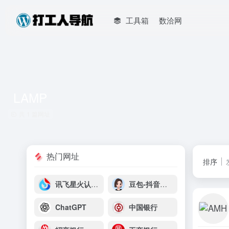
工具箱
数洽网
LAMP
共 1 篇网址
热门网址
排序
讯飞星火认知大模型
豆包-抖音云雀平台
ChatGPT
中国银行