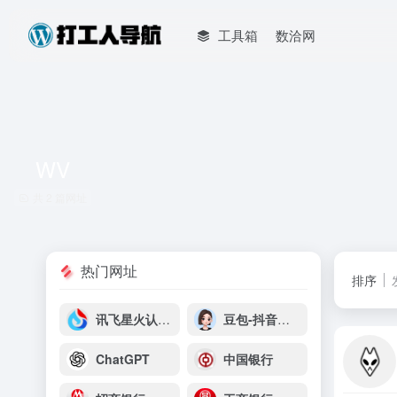
工具箱
数洽网
WV
共 2 篇网址
热门网址
排序
讯飞星火认知大模型
豆包-抖音云雀平台
ChatGPT
中国银行